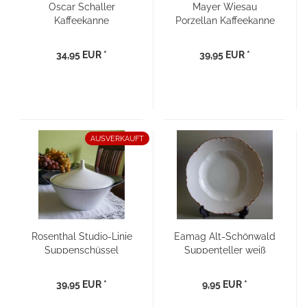
Oscar Schaller
Mayer Wiesau
Kaffeekanne
Porzellan Kaffeekanne
Jugendstil um 1917
blaue Rosen/ Astern
34,95 EUR *
39,95 EUR *
AUSVERKAUFT
Rosenthal Studio-Linie
Eamag Alt-Schönwald
Suppenschüssel
Suppenteller weiß
Terrine - Design:
Goldrand | Nr. 17
Baumann
39,95 EUR *
9,95 EUR *