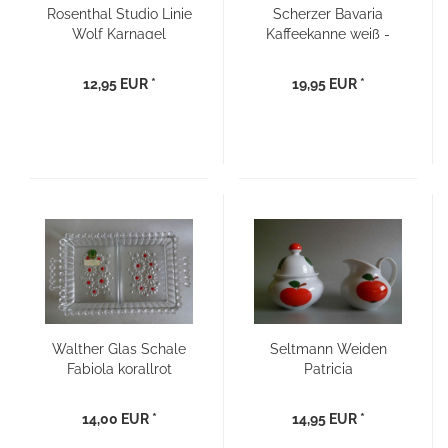
Rosenthal Studio Linie
Scherzer Bavaria
Wolf Karnagel
Kaffeekanne weiß -
Zuckerdose 70er
Goldrand kariert
Jahre
12,95 EUR *
19,95 EUR *
Walther Glas Schale
Seltmann Weiden
Fabiola korallrot
Patricia
Kristallglas Kabarett -
Milchkännchen und
70er Jahre
Zuckerdose - 70er
14,00 EUR *
14,95 EUR *
Jahre