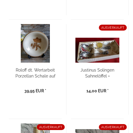
AUSVERKAUFT
Roloff dt. Wertarbeit
Justinus Solingen
Porzellan Schale auf
Sahnelöffel +
Füßen
Zuckerlöffel 90er
Silber
39,95 EUR *
14,00 EUR *
AUSVERKAUFT
AUSVERKAUFT