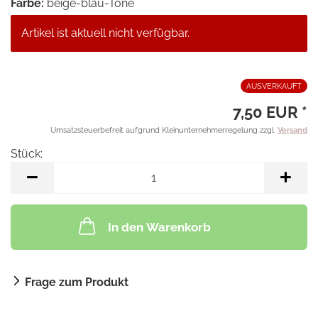
Farbe:
beige-blau-Töne
Artikel ist aktuell nicht verfügbar.
AUSVERKAUFT
7,50 EUR *
Umsatzsteuerbefreit aufgrund Kleinunternehmerregelung zzgl.
Versand
Stück:
Stück
In den Warenkorb
Frage zum Produkt