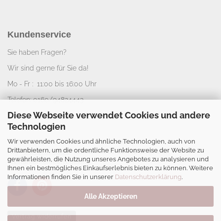
Kundenservice
Sie haben Fragen?
Wir sind gerne für Sie da!
Mo - Fr : 11:00 bis 16:00 Uhr
Telefon: 0160/94824443
Diese Webseite verwendet Cookies und andere
E-Mail:
info@nice-deko.de
Technologien
Wir verwenden Cookies und ähnliche Technologien, auch von
*
Alle angegebenen Preise sind Gesamtpreise
Drittanbietern, um die ordentliche Funktionsweise der Website zu
zzgl.
Versandkosten
. Umsatzsteuerbefreit aufgrund
gewährleisten, die Nutzung unseres Angebotes zu analysieren und
Kleinunternehmerregelung.
Ihnen ein bestmögliches Einkaufserlebnis bieten zu können. Weitere
Informationen finden Sie in unserer
Datenschutzerklärung
.
Alle Akzeptieren
Vertrag widerrufen