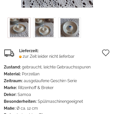
Lieferzeit:
A
zur Zeit leider nicht lieferbar
d
Zustand:
gebraucht, leichte Gebrauchsspuren
M
Material:
Porzellan
Zeitraum:
ausgelaufene Geschirr-Serie
Marke:
Ritzenhoff & Breker
Dekor:
Samoa
Besonderheiten:
Spülmaschinengeeignet
Maße:
Ø ca. 12 cm