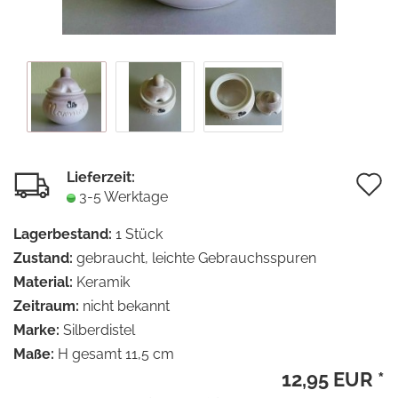
Lieferzeit:
A
3-5 Werktage
d
Lagerbestand:
1
Stück
M
Zustand:
gebraucht, leichte Gebrauchsspuren
Material:
Keramik
Zeitraum:
nicht bekannt
Marke:
Silberdistel
Maße:
H gesamt 11,5 cm
12,95 EUR *