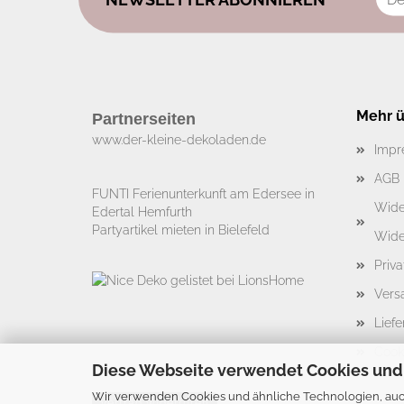
Mehr üb
Partnerseiten
www.der-kleine-dekoladen.de​
Impr
AGB
FUNTI Ferienunterkunft am Edersee in
Wide
Edertal Hemfurth
Partyartikel mieten in Bielefeld
Wide
Priv
Vers
Liefe
Cook
Diese Webseite verwendet Cookies und
Wir verwenden Cookies und ähnliche Technologien, auch
Vertrag widerrufen