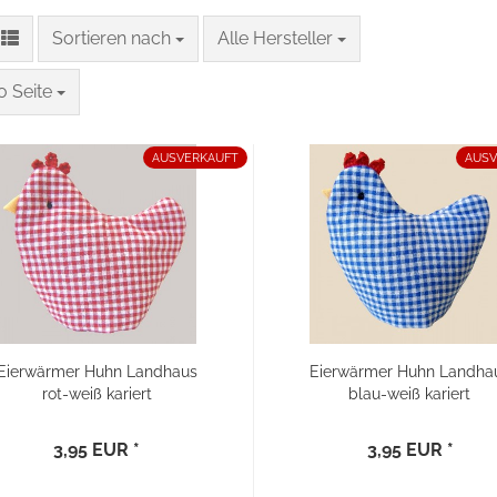
Sortieren nach
pro Seite
Sortieren nach
Alle Hersteller
eite
o Seite
AUSVERKAUFT
AUSV
Eierwärmer Huhn Landhaus
Eierwärmer Huhn Landha
rot-weiß kariert
blau-weiß kariert
3,95 EUR *
3,95 EUR *