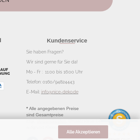
d
Kundenservice
Sie haben Fragen?
Wir sind gerne für Sie da!
Mo - Fr : 11:00 bis 16:00 Uhr
Telefon: 0160/94824443
E-Mail:
info@nice-deko.de
*
Alle angegebenen Preise
sind Gesamtpreise
zzgl.
Versandkosten
. Umsatzsteuerbefreit
aufgrund Kleinunternehmerregelung.
Alle Akzeptieren
SEHR GUT