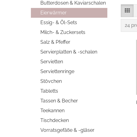
Butterdosen & Kaviarschalen
Eierwärmer
Essig- & Öl-Sets
pro S
24 pr
Milch- & Zuckersets
Salz & Pfeffer
Servierplatten & -schalen
Servietten
Serviettenringe
Stövchen
Tabletts
Tassen & Becher
Teekannen
Tischdecken
Vorratsgefäße & -gläser