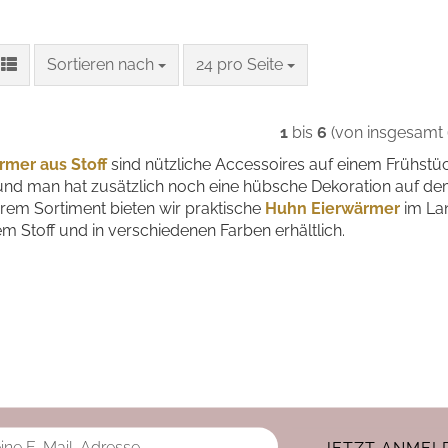
Sortieren nach
pro Seite
Sortieren nach
24 pro Seite
1
bis
6
(von insgesamt
rmer
aus Stoff
sind nützliche Accessoires auf einem Frühstüc
nd man hat zusätzlich noch eine hübsche Dekoration auf de
rem Sortiment bieten wir praktische
Huhn Eierwärmer
im Lan
em Stoff und in verschiedenen Farben erhältlich.