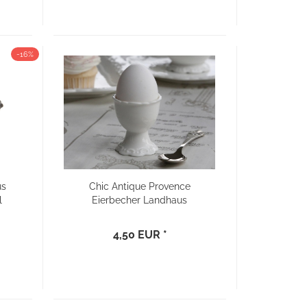
-16%
us
Chic Antique Provence
l
Eierbecher Landhaus
4,50 EUR *