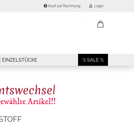
Kauf auf Rechnung
Login
..
E-Mail
Passwort
E EINZELSTÜCKE
% SALE %
Konto erstellen
Passwort vergessen?
STOFF