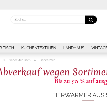
Suche.
R TISCH
KÜCHENTEXTILIEN
LANDHAUS
VINTAG
»
»
Gedeckter Tisch
Eierwärmer
EIERWÄRMER AUS 