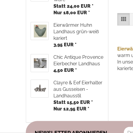
Statt 24,00 EUR *
Nur 18,00 EUR *
Eierwärmer Huhn
Landhaus grün-weiß
kariert
3,95 EUR *
Eierwä
warm u
Chic Antique Provence
In unse
Eierbecher Landhaus
kariert
4,50 EUR *
Clayre & Eef Eierhalter
aus Gusseisen -
Landhausstil
Statt 15,50 EUR *
Nur 12,95 EUR *
NEWSLETTER ABONNIEREN