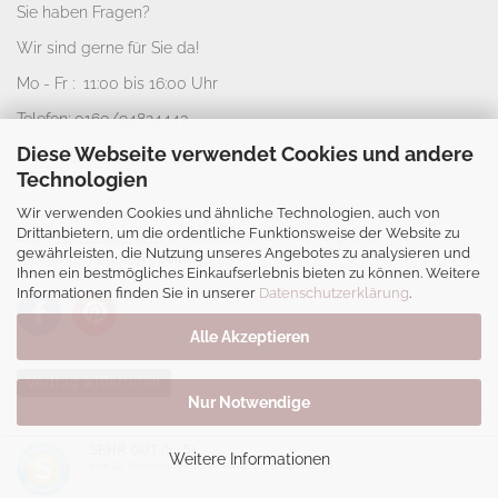
Sie haben Fragen?
Wir sind gerne für Sie da!
Mo - Fr : 11:00 bis 16:00 Uhr
Telefon: 0160/94824443
Diese Webseite verwendet Cookies und andere
E-Mail:
info@nice-deko.de
Technologien
Wir verwenden Cookies und ähnliche Technologien, auch von
*
Alle angegebenen Preise sind Gesamtpreise
Drittanbietern, um die ordentliche Funktionsweise der Website zu
zzgl.
Versandkosten
. Umsatzsteuerbefreit aufgrund
gewährleisten, die Nutzung unseres Angebotes zu analysieren und
Kleinunternehmerregelung.
Ihnen ein bestmögliches Einkaufserlebnis bieten zu können. Weitere
Informationen finden Sie in unserer
Datenschutzerklärung
.
Alle Akzeptieren
Vertrag widerrufen
Nur Notwendige
Webshop
by Gambio.de © 2026
SEHR GUT
(5 / 5)
Weitere Informationen
aus
13
Bewertungen bei: ebay.de, shopvote.de ⓘ
Informationen zur Echtheit der Bewertungen