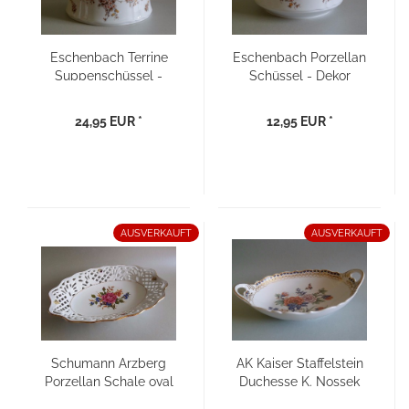
Eschenbach Terrine
Eschenbach Porzellan
Suppenschüssel -
Schüssel - Dekor
Dekor Salzburg
Salzburg braune
braune Ranke
Ranke
24,95 EUR *
12,95 EUR *
AUSVERKAUFT
AUSVERKAUFT
Schumann Arzberg
AK Kaiser Staffelstein
Porzellan Schale oval
Duchesse K. Nossek
mit Durchbrüchen
ovale Porzellan