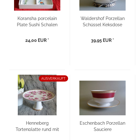
Koransha porcelain
Waldershof Porzellan
Plate Sushi Schalen
Schüssel Keksdose
Vintage Shabby Chic
24,00 EUR *
39,95 EUR *
AUSVERKAUFT
Henneberg
Eschenbach Porzellan
Tortenplatte rund mit
Sauciere
Fuss
Soßenschüssel