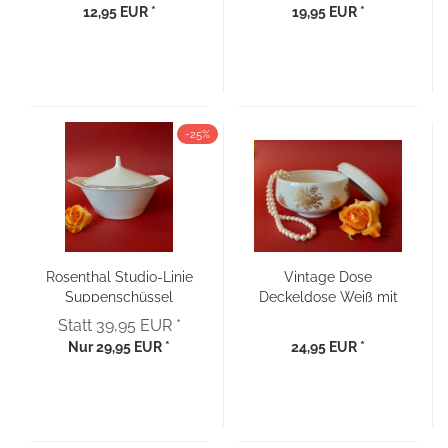
braune Ranke
60er Jahre
12,95 EUR *
19,95 EUR *
-25%
Rosenthal Studio-Linie
Vintage Dose
Suppenschüssel
Deckeldose Weiß mit
Ragout Terrine -
Golddekor Heinrich
Statt 39,95 EUR *
Design: Baumann
Porzellan
Nur 29,95 EUR *
24,95 EUR *