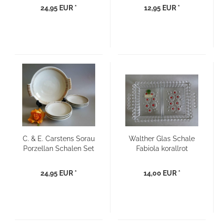
24,95 EUR *
12,95 EUR *
C. & E. Carstens Sorau
Walther Glas Schale
Porzellan Schalen Set
Fabiola korallrot
- Art Deco
Kristallglas Kabarett -
70er Jahre
24,95 EUR *
14,00 EUR *