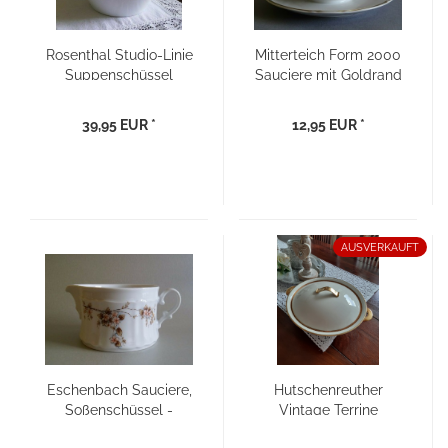
Rosenthal Studio-Linie
Mitterteich Form 2000
Suppenschüssel
Sauciere mit Goldrand
Terrine - Design:
Baumann
39,95 EUR *
12,95 EUR *
AUSVERKAUFT
Eschenbach Sauciere,
Hutschenreuther
Soßenschüssel -
Vintage Terrine
Dekor Salzburg
Carolus Magnus 50er