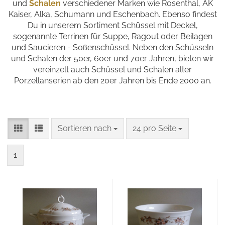
und
Schalen
verschiedener Marken wie Rosenthal, AK
Kaiser, Alka, Schumann und Eschenbach. Ebenso findest
Du in unserem Sortiment Schüssel mit Deckel,
sogenannte Terrinen für Suppe, Ragout oder Beilagen
und Saucieren - Soßenschüssel. Neben den Schüsseln
und Schalen der 50er, 60er und 70er Jahren, bieten wir
vereinzelt auch Schüssel und Schalen alter
Porzellanserien ab den 20er Jahren bis Ende 2000 an.
Sortieren nach
pro Seite
Sortieren nach
24 pro Seite
1