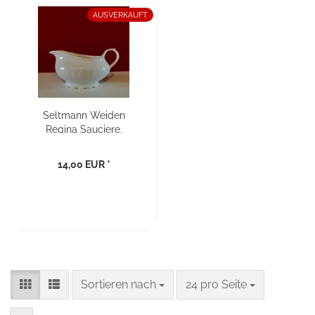
AUSVERKAUFT
Seltmann Weiden
Regina Sauciere,
Soßenschale
14,00 EUR *
Sortieren nach
pro Seite
Sortieren nach
24 pro Seite