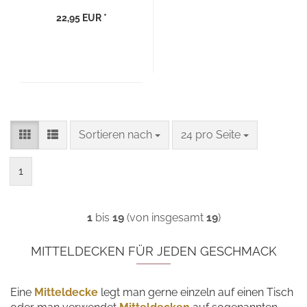
22,95 EUR *
Sortieren nach
pro Seite
Sortieren nach
24 pro Seite
1
1
bis
19
(von insgesamt
19
)
MITTELDECKEN FÜR JEDEN GESCHMACK
Eine
Mitteldecke
legt man gerne einzeln auf einen Tisch