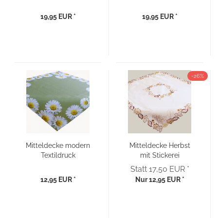
Häkelspitze 85 x 85
“Schmetterling“ 85×85
19,95 EUR *
19,95 EUR *
-26%
Mitteldecke modern
Mitteldecke Herbst
Textildruck
mit Stickerei
“Gänseblümchen“ oliv
“Herbstlaub“ 85x85
Statt 17,50 EUR *
85×85
12,95 EUR *
Nur 12,95 EUR *