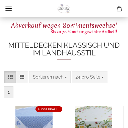
MITTELDECKEN KLASSISCH UND
IM LANDHAUSSTIL
Sortieren nach
pro Seite
Sortieren nach
24 pro Seite
1
AUSVERKAUFT