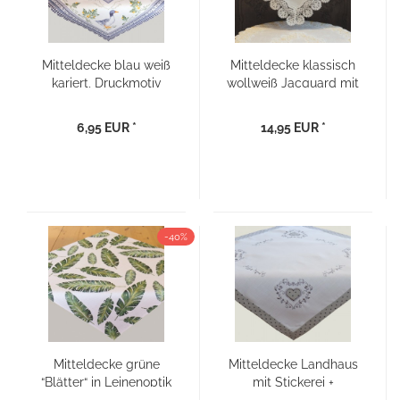
Mitteldecke blau weiß
Mitteldecke klassisch
kariert, Druckmotiv
wollweiß Jacquard mit
“Gänse“ 85×85
Spitze 85×85
6,95 EUR *
14,95 EUR *
-40%
Mitteldecke grüne
Mitteldecke Landhaus
“Blätter“ in Leinenoptik
mit Stickerei +
- 85x85
Applikation ''Herz'' -