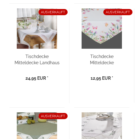
AUSVERKAUFT
AUSVERKAUFT
Tischdecke
Tischdecke
Mitteldecke Landhaus
Mitteldecke
weiß mit Häkelborten
Druckdesign
"Frühlings- &
24,95 EUR *
12,95 EUR *
Sommerblumen"
AUSVERKAUFT