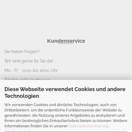
Kundenservice
Sie haben Fragen?
Wir sind gerne für Sie da!
Mo - Fr : 11:00 bis 16:00 Uhr
Telefon: 0160/94824443
Diese Webseite verwendet Cookies und andere
E-Mail:
info@nice-deko.de
Technologien
Wir verwenden Cookies und ähnliche Technologien, auch von
*
Alle angegebenen Preise sind Gesamtpreise
Drittanbietern, um die ordentliche Funktionsweise der Website zu
zzgl.
Versandkosten
. Umsatzsteuerbefreit aufgrund
gewährleisten, die Nutzung unseres Angebotes zu analysieren und
Kleinunternehmerregelung.
Ihnen ein bestmögliches Einkaufserlebnis bieten zu können. Weitere
Informationen finden Sie in unserer
Datenschutzerklärung
.