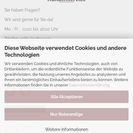
Sie haben Fragen?
Wir sind gerne für Sie da!
Mo - Fr : 11:00 bis 16:00 Uhr
Telefon: 0160/94824443
Diese Webseite verwendet Cookies und andere
E-Mail:
info@nice-deko.de
Technologien
Wir verwenden Cookies und ähnliche Technologien, auch von
*
Alle angegebenen Preise sind Gesamtpreise
Drittanbietern, um die ordentliche Funktionsweise der Website zu
zzgl.
Versandkosten
. Umsatzsteuerbefreit aufgrund
gewährleisten, die Nutzung unseres Angebotes zu analysieren und
Kleinunternehmerregelung.
Ihnen ein bestmögliches Einkaufserlebnis bieten zu können. Weitere
Informationen finden Sie in unserer
Datenschutzerklärung
.
Alle Akzeptieren
Vertrag widerrufen
Nur Notwendige
Webshop
by Gambio.de © 2026
SEHR GUT
(5 / 5)
Weitere Informationen
aus
13
Bewertungen bei: ebay.de, shopvote.de ⓘ