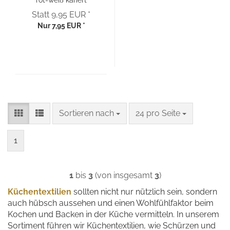
bestickt
Statt 9,95 EUR *
Nur 7,95 EUR *
Sortieren nach
pro Seite
Sortieren nach
24 pro Seite
1
1
bis
3
(von insgesamt
3
)
Küchentextilien
sollten nicht nur nützlich sein, sondern
auch hübsch aussehen und einen Wohlfühlfaktor beim
Kochen und Backen in der Küche vermitteln. In unserem
Sortiment führen wir Küchentextilien, wie Schürzen und