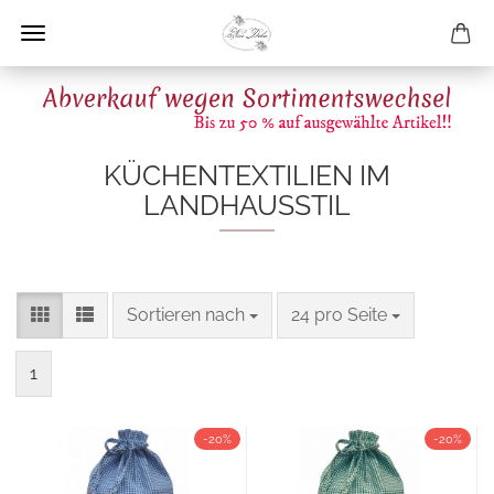
KÜCHENTEXTILIEN IM
LANDHAUSSTIL
Sortieren nach
pro Seite
Sortieren nach
24 pro Seite
1
-20%
-20%