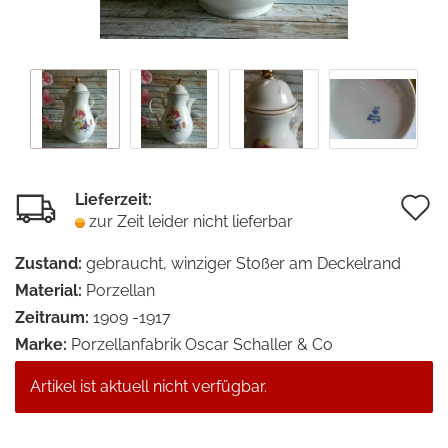
Lieferzeit:
A
zur Zeit leider nicht lieferbar
d
Zustand:
gebraucht, winziger Stoßer am Deckelrand
M
Material:
Porzellan
Zeitraum:
1909 -1917
Marke:
Porzellanfabrik Oscar Schaller & Co
Artikel ist aktuell nicht verfügbar.