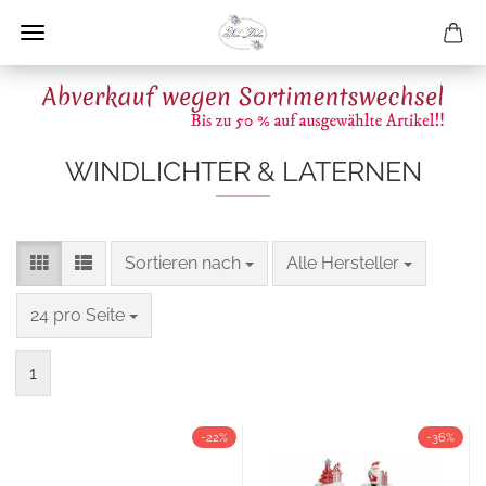
WINDLICHTER & LATERNEN
Sortieren nach
pro Seite
Sortieren nach
Alle Hersteller
pro Seite
24 pro Seite
1
-22%
-36%