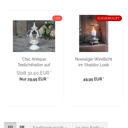
-7%
AUSVERKAUFT
Chic Antique
Nostalgie Windlicht
Teelichthalter auf
im Shabby Look
Kronenfuß antik creme
Statt 32,50 EUR *
Shabby
Nur 29,95 EUR *
49,95 EUR *
Sortieren nach
pro Seite
Sortieren nach
24 pro Seite