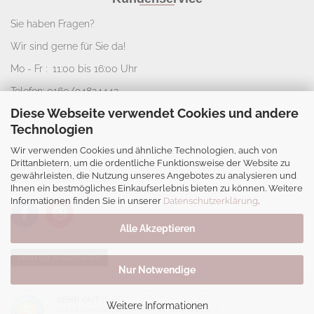
Sie haben Fragen?
Wir sind gerne für Sie da!
Mo - Fr : 11:00 bis 16:00 Uhr
Telefon: 0160/94824443
Diese Webseite verwendet Cookies und andere
E-Mail:
info@nice-deko.de
Technologien
Wir verwenden Cookies und ähnliche Technologien, auch von
*
Alle angegebenen Preise sind Gesamtpreise
Drittanbietern, um die ordentliche Funktionsweise der Website zu
zzgl.
Versandkosten
. Umsatzsteuerbefreit aufgrund
gewährleisten, die Nutzung unseres Angebotes zu analysieren und
Kleinunternehmerregelung.
Ihnen ein bestmögliches Einkaufserlebnis bieten zu können. Weitere
Informationen finden Sie in unserer
Datenschutzerklärung
.
Alle Akzeptieren
Vertrag widerrufen
Nur Notwendige
Webshop
by Gambio.de © 2026
SEHR GUT
(5 / 5)
Weitere Informationen
aus
13
Bewertungen bei: ebay.de, shopvote.de ⓘ