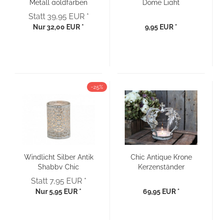
Metall goldfarben
Dome Light
Teelichthalter ‚Winter-
Statt 39,95 EUR *
Motiv‘
Nur 32,00 EUR *
9,95 EUR *
-25%
Windlicht Silber Antik
Chic Antique Krone
Shabby Chic
Kerzenständer
Windlicht antik creme
Statt 7,95 EUR *
Shabby
Nur 5,95 EUR *
69,95 EUR *