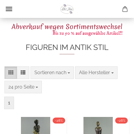
FIGUREN IM ANTIK STIL
Sortieren nach
pro Seite
Sortieren nach
Alle Hersteller
pro Seite
24 pro Seite
1
-28%
-28%