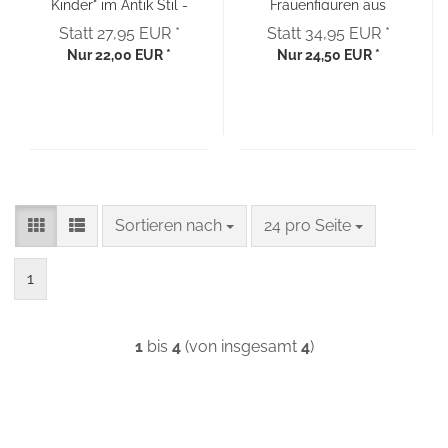
Kinder" im Antik Stil -
Frauenfiguren aus
bronzefarben
Polyresin im
Statt 27,95 EUR *
Statt 34,95 EUR *
Jugendstil
Nur 22,00 EUR *
Nur 24,50 EUR *
Sortieren nach
pro Seite
Sortieren nach
24 pro Seite
1
1
bis
4
(von insgesamt
4
)