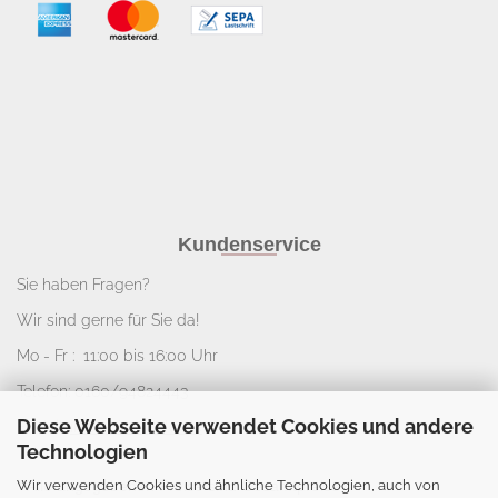
Kundenservice
Sie haben Fragen?
Wir sind gerne für Sie da!
Mo - Fr : 11:00 bis 16:00 Uhr
Telefon: 0160/94824443
Diese Webseite verwendet Cookies und andere
E-Mail:
info@nice-deko.de
Technologien
Wir verwenden Cookies und ähnliche Technologien, auch von
*
Alle angegebenen Preise sind Gesamtpreise