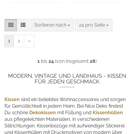
Sortieren nach
pro Seite
Sortieren nach
24 pro Seite
1
2
»
1
bis
24
(von insgesamt
28
)
MODERN, VINTAGE UND LANDHAUS - KISSEN
FÜR JEDEN GESCHMACK
Kissen
sind ein beliebtes Wohnaccessoires und sorgen
für Gemütlichkeit in jedem Heim. Bei Nice Deko findest
Du schöne
Dekokissen
mit Füllung und
Kissenhüllen
aus pflegeleichten Materialien, in verschiedenen
Stilrichtungen. Kissenbezüge mit aufwendiger Stickerei
und Kissenhüllen mit Druckmotiven von modern über