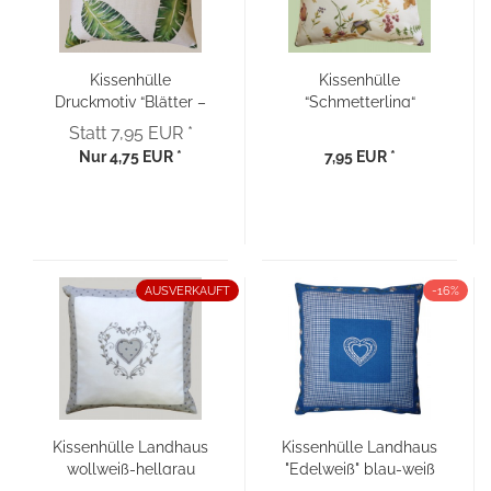
Kissenhülle
Kissenhülle
Druckmotiv “Blätter –
“Schmetterling“
grün“ Leinenoptik
Textildruck 40x40
Statt 7,95 EUR *
40x40
Nur 4,75 EUR *
7,95 EUR *
AUSVERKAUFT
-16%
Kissenhülle Landhaus
Kissenhülle Landhaus
wollweiß-hellgrau
"Edelweiß" blau-weiß
Stickerei Herz 40x40
kariert 40x40