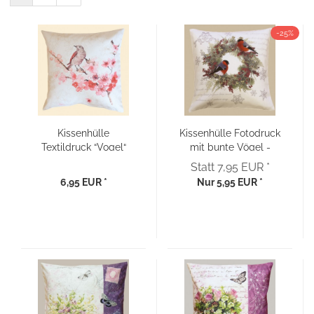
-25%
Kissenhülle
Kissenhülle Fotodruck
Textildruck “Vogel“
mit bunte Vögel -
und "Kirschblüten" -
40x40
Statt 7,95 EUR *
40x40
6,95 EUR *
Nur 5,95 EUR *