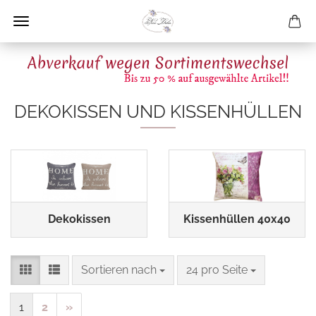
DEKOKISSEN UND KISSENHÜLLEN
Dekokissen
Kissenhüllen 40x40
Sortieren nach
pro Seite
Sortieren nach
24 pro Seite
1
2
»