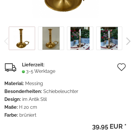
Lieferzeit:
A
3-5 Werktage
d
Material:
Messing
M
Besonderheiten:
Schiebeleuchter
Design:
im Antik Stil
Maße:
H 20 cm
Farbe:
brüniert
39,95 EUR *