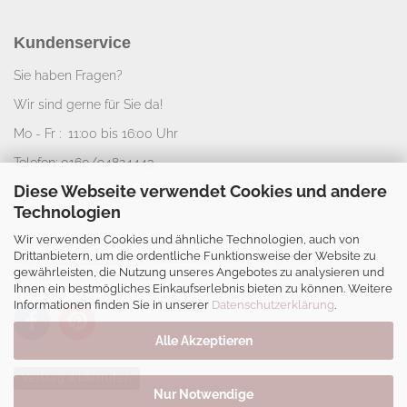
Kundenservice
Sie haben Fragen?
Wir sind gerne für Sie da!
Mo - Fr : 11:00 bis 16:00 Uhr
Telefon: 0160/94824443
Diese Webseite verwendet Cookies und andere
E-Mail:
info@nice-deko.de
Technologien
Wir verwenden Cookies und ähnliche Technologien, auch von
*
Alle angegebenen Preise sind Gesamtpreise
Drittanbietern, um die ordentliche Funktionsweise der Website zu
zzgl.
Versandkosten
. Umsatzsteuerbefreit aufgrund
gewährleisten, die Nutzung unseres Angebotes zu analysieren und
Kleinunternehmerregelung.
Ihnen ein bestmögliches Einkaufserlebnis bieten zu können. Weitere
Informationen finden Sie in unserer
Datenschutzerklärung
.
Alle Akzeptieren
Vertrag widerrufen
Nur Notwendige