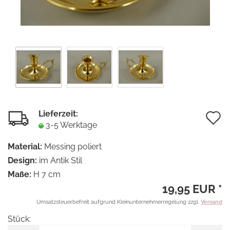
Lieferzeit:
A
3-5 Werktage
d
Material:
Messing poliert
M
Design:
im Antik Stil
Maße:
H 7 cm
19,95 EUR *
Umsatzsteuerbefreit aufgrund Kleinunternehmerregelung zzgl.
Versand
Stück:
Stück