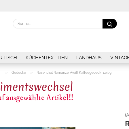
Suche.
R TISCH
KÜCHENTEXTILIEN
LANDHAUS
VINTAG
»
»
r
Gedecke
Rosenthal Romanze Weiß Kaffeegedeck 3teilig
(A
R