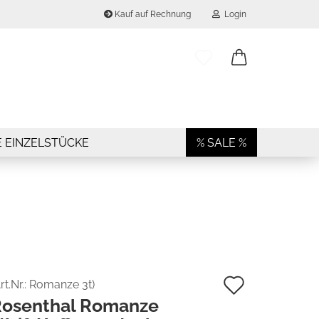
Kauf auf Rechnung
Login
..
E-Mail
Passwort
E EINZELSTÜCKE
% SALE %
Konto erstellen
Passwort vergessen?
Auf
rt.Nr.:
Romanze 3t
)
osenthal Romanze
den