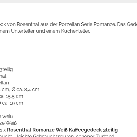
deck von Rosenthal aus der Porzellan Serie Romanze. Das Ged
einem Unterteller und einem Kuchenteller.
teilig
hal
ellan
5 cm, Ø ca. 8,4 cm
ca. 15,5 cm
Ø ca. 19 cm
e weiß
ze Weiß
 1 x
Rosenthal Romanze Weiß Kaffeegedeck 3teilig
aucht
– leichte Gebrauchsspuren, schöner Zustand