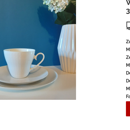
W
3
Z
M
Z
M
D
D
M
F