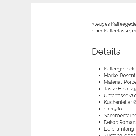
3teiliges Kaffeege
einer Kaffeetasse, 
Details
Kaffeegedeck 3
Marke: Rosent
Material: Porz
Tasse H ca. 7,
Untertasse Ø 
Kuchenteller 
ca. 1980
Scherbenfarb
Dekor: Roman
Lieferumfang:
Zustand: gebr