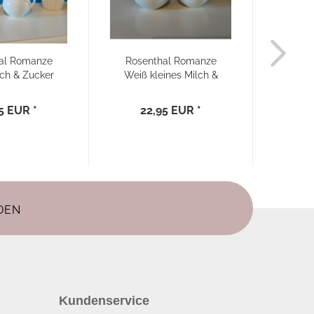
al Romanze
Rosenthal Romanze
Rose
ch & Zucker
Weiß kleines Milch &
Esp
et...
Zucker...
Tas
5 EUR *
22,95 EUR *
2
Kundenservice