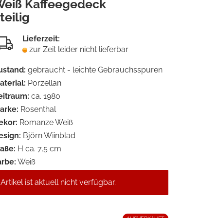
eiß Kaffeegedeck
Merkzet
teilig
Lieferzeit:
zur Zeit leider nicht lieferbar
ustand:
gebraucht - leichte Gebrauchsspuren
aterial:
Porzellan
eitraum:
ca. 1980
arke:
Rosenthal
ekor:
Romanze Weiß
esign:
Björn Wiinblad
aße:
H ca. 7,5 cm
arbe:
Weiß
Artikel ist aktuell nicht verfügbar.