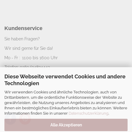
Kundenservice
Sie haben Fragen?
Wir sind gerne für Sie da!
Mo - Fr : 11:00 bis 16:00 Uhr
Telefon: 0160/94824443
Diese Webseite verwendet Cookies und andere
E-Mail:
info@nice-deko.de
Technologien
Wir verwenden Cookies und ähnliche Technologien, auch von
*
Alle angegebenen Preise sind Gesamtpreise
Drittanbietern, um die ordentliche Funktionsweise der Website zu
zzgl.
Versandkosten
. Umsatzsteuerbefreit aufgrund
gewährleisten, die Nutzung unseres Angebotes zu analysieren und
Kleinunternehmerregelung.
Ihnen ein bestmögliches Einkaufserlebnis bieten zu können. Weitere
Informationen finden Sie in unserer
Datenschutzerklärung
.
Alle Akzeptieren