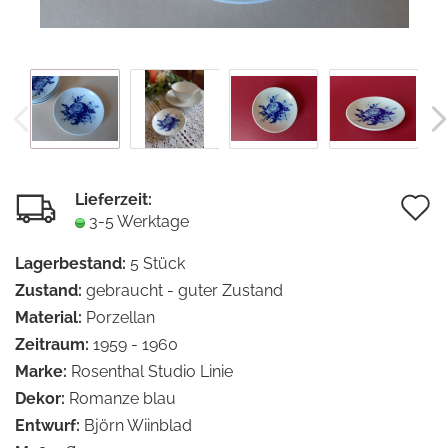
Lieferzeit:
A
3-5 Werktage
d
Lagerbestand:
5
Stück
M
Zustand:
gebraucht - guter Zustand
Material:
Porzellan
Zeitraum:
1959 - 1960
Marke:
Rosenthal Studio Linie
Dekor:
Romanze blau
Entwurf:
Björn Wiinblad