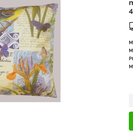
m
M
M
P
M