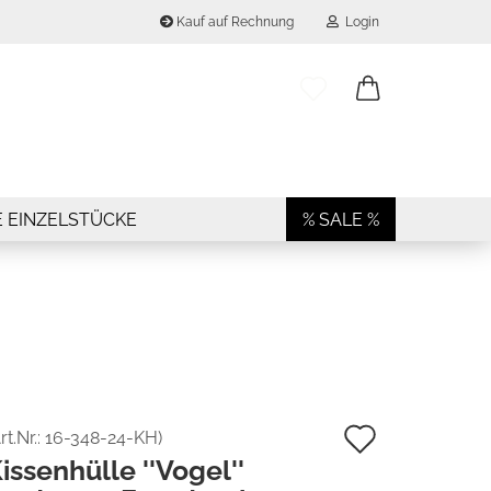
Kauf auf Rechnung
Login
..
E-Mail
Passwort
E EINZELSTÜCKE
% SALE %
Konto erstellen
Passwort vergessen?
Auf
rt.Nr.:
16-348-24-KH
)
issenhülle ''Vogel''
den