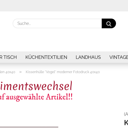
Suche.
R TISCH
KÜCHENTEXTILIEN
LANDHAUS
VINTAG
»
len 40x40
Kissenhülle ''Vogel'' moderner Fotodruck 40x40
(A
K