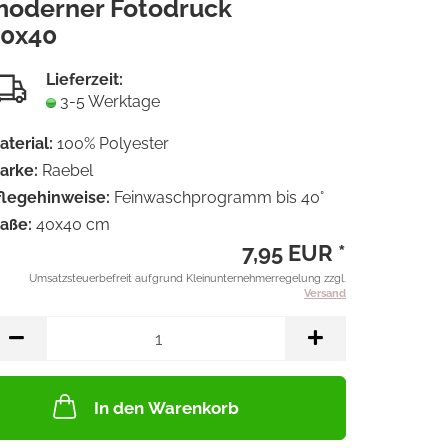
oderner Fotodruck
Merkzet
40x40
Lieferzeit:
3-5 Werktage
aterial:
100% Polyester
arke:
Raebel
flegehinweise:
Feinwaschprogramm bis 40°
aße:
40x40 cm
7,95 EUR *
Umsatzsteuerbefreit aufgrund Kleinunternehmerregelung zzgl.
Versand
In den Warenkorb