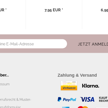
x40...
Schmetterling“...
Blu
UR *
7,95 EUR *
6,9
er...
Zahlung & Versand
essum
rrufsrecht & Muster-
rrufsformular