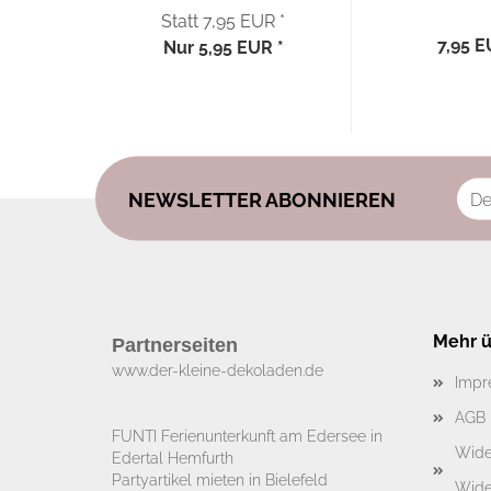
Vögel - 40x40...
Lila“ 40
Statt 7,95 EUR *
7,95 E
Nur 5,95 EUR *
NEWSLETTER ABONNIEREN
Mehr üb
Partnerseiten
www.der-kleine-dekoladen.de​
Impr
AGB
FUNTI Ferienunterkunft am Edersee in
Wide
Edertal Hemfurth
Partyartikel mieten in Bielefeld
Wide