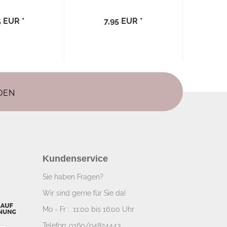
men“...
40x40...
5 EUR *
7,95 EUR *
7
Kundenservice
Sie haben Fragen?
Wir sind gerne für Sie da!
Mo - Fr : 11:00 bis 16:00 Uhr
Telefon: 0160/94824443