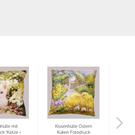
hülle mit
Kissenhülle Ostern
K
ck “Katze +
Küken Fotodruck
Foto