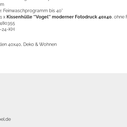
cm
e: Feinwaschprogramm bis 40°
 1 x
Kissenhülle ''Vogel'' moderner Fotodruck 40x40
, ohne 
480355
48-24-KH
üllen 40x40, Deko & Wohnen
el.de