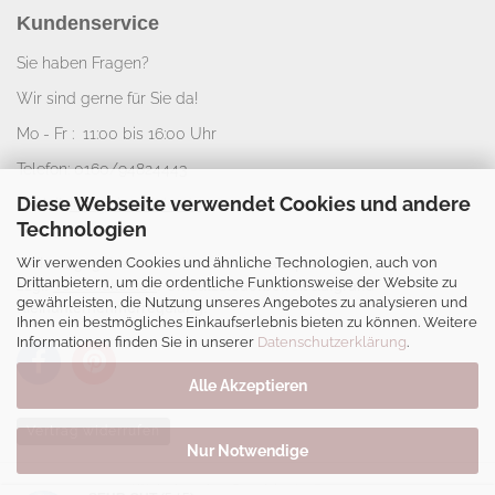
Kundenservice
Sie haben Fragen?
Wir sind gerne für Sie da!
Mo - Fr : 11:00 bis 16:00 Uhr
Telefon: 0160/94824443
Diese Webseite verwendet Cookies und andere
E-Mail:
info@nice-deko.de
Technologien
Wir verwenden Cookies und ähnliche Technologien, auch von
*
Alle angegebenen Preise sind Gesamtpreise
Drittanbietern, um die ordentliche Funktionsweise der Website zu
zzgl.
Versandkosten
. Umsatzsteuerbefreit aufgrund
gewährleisten, die Nutzung unseres Angebotes zu analysieren und
Kleinunternehmerregelung.
Ihnen ein bestmögliches Einkaufserlebnis bieten zu können. Weitere
Informationen finden Sie in unserer
Datenschutzerklärung
.
Alle Akzeptieren
Vertrag widerrufen
Nur Notwendige
Webshop
by Gambio.de © 2026