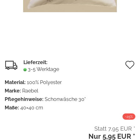
Lieferzeit:
A
3-5 Werktage
d
Material:
100% Polyester
M
Marke:
Raebel
Pflegehinweise:
Schonwäsche 30°
Maße:
40×40 cm
-25%
Statt 7,95 EUR *
Nur 5,95 EUR *