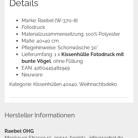
Details
Marke: Raebel (W-370-8)
Fotodruck
Materialzusammensetzung: 100% Polyester
Maße: 40×40 cm
Pflegehinweise: Schonwäsche 30°
Lieferumfang: 1 x
Kissenhülle Fotodruck mit
bunte Vögel
, ohne Füllung
EAN: 4260445481949
Neuware
Kategorie: Kissenhüllen 40x40, Weihnachtsdeko
Hersteller Informationen
Raebel OHG
Moskauer Strasse 15, 99510 Apolda, info@raebel.de