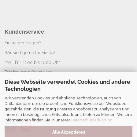
Kundenservice
Sie haben Fragen?
Wir sind gerne für Sie da!
Mo - Fr : 11:00 bis 16:00 Uhr
Telefon: 0160/94824443
Diese Webseite verwendet Cookies und andere
E-Mail:
info@nice-deko.de
Technologien
Wir verwenden Cookies und ähnliche Technologien, auch von
*
Alle angegebenen Preise sind Gesamtpreise
Drittanbietern, um die ordentliche Funktionsweise der Website zu
zzgl.
Versandkosten
. Umsatzsteuerbefreit aufgrund
gewährleisten, die Nutzung unseres Angebotes zu analysieren und
Kleinunternehmerregelung.
Ihnen ein bestmögliches Einkaufserlebnis bieten zu können. Weitere
Informationen finden Sie in unserer
Datenschutzerklärung
.
Alle Akzeptieren