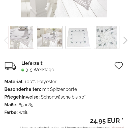
Lieferzeit:
A
3-5 Werktage
d
Material:
100% Polyester
M
Besonderheiten:
mit Spitzenborte
Pflegehinweise:
Schonwäsche bis 30°
Maße:
85 x 85
Farbe:
weiß
24,95 EUR *
Umsatzsteuerbefreit aufgrund Kleinunternehmerregelung zzgl.
Versand