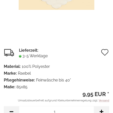
Lieferzeit:
A
3-5 Werktage
d
Material:
100% Polyester
M
Marke:
Raebel
Pflegehinweise:
Feinwäsche bis 40°
Maße:
85x85
9,95 EUR *
Umsatzsteuerbefreit aufgrund Kleinunternehmerregelung zzgl.
Versand