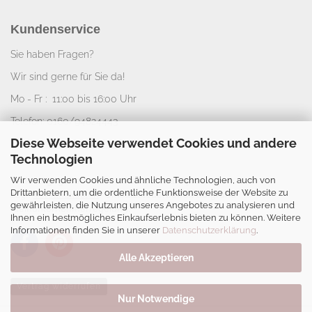
Kundenservice
Sie haben Fragen?
Wir sind gerne für Sie da!
Mo - Fr : 11:00 bis 16:00 Uhr
Telefon: 0160/94824443
Diese Webseite verwendet Cookies und andere
E-Mail:
info@nice-deko.de
Technologien
Wir verwenden Cookies und ähnliche Technologien, auch von
*
Alle angegebenen Preise sind Gesamtpreise
Drittanbietern, um die ordentliche Funktionsweise der Website zu
zzgl.
Versandkosten
. Umsatzsteuerbefreit aufgrund
gewährleisten, die Nutzung unseres Angebotes zu analysieren und
Kleinunternehmerregelung.
Ihnen ein bestmögliches Einkaufserlebnis bieten zu können. Weitere
Informationen finden Sie in unserer
Datenschutzerklärung
.
Alle Akzeptieren
Vertrag widerrufen
Nur Notwendige