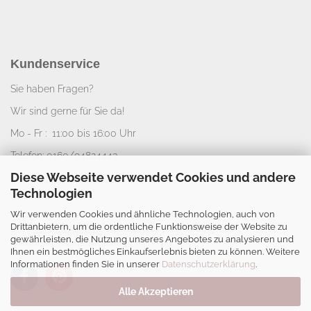
Kundenservice
Sie haben Fragen?
Wir sind gerne für Sie da!
Mo - Fr : 11:00 bis 16:00 Uhr
Telefon: 0160/94824443
Diese Webseite verwendet Cookies und andere
E-Mail:
info@nice-deko.de
Technologien
Wir verwenden Cookies und ähnliche Technologien, auch von
*
Alle angegebenen Preise sind Gesamtpreise
Drittanbietern, um die ordentliche Funktionsweise der Website zu
zzgl.
Versandkosten
. Umsatzsteuerbefreit aufgrund
gewährleisten, die Nutzung unseres Angebotes zu analysieren und
Kleinunternehmerregelung.
Ihnen ein bestmögliches Einkaufserlebnis bieten zu können. Weitere
Informationen finden Sie in unserer
Datenschutzerklärung
.
Alle Akzeptieren