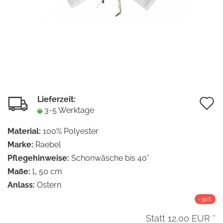
Lieferzeit:
A
3-5 Werktage
d
Material:
100% Polyester
M
Marke:
Raebel
Pflegehinweise:
Schonwäsche bis 40°
Maße:
L 50 cm
Anlass:
Ostern
-30%
Statt 12,00 EUR *