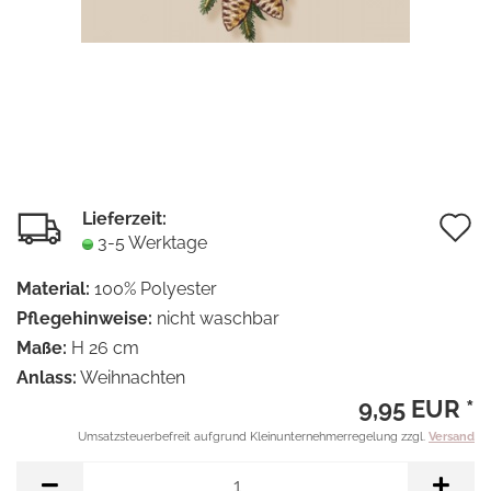
Lieferzeit:
A
3-5 Werktage
d
Material:
100% Polyester
M
Pflegehinweise:
nicht waschbar
Maße:
H 26 cm
Anlass:
Weihnachten
9,95 EUR *
Umsatzsteuerbefreit aufgrund Kleinunternehmerregelung zzgl.
Versand