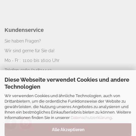
Kundenservice
Sie haben Fragen?
Wir sind gerne für Sie da!
Mo - Fr : 11:00 bis 16:00 Uhr
Telefon: 0160/94824443
Diese Webseite verwendet Cookies und andere
E-Mail:
info@nice-deko.de
Technologien
Wir verwenden Cookies und ähnliche Technologien, auch von
*
Alle angegebenen Preise sind Gesamtpreise
Drittanbietern, um die ordentliche Funktionsweise der Website zu
zzgl.
Versandkosten
. Umsatzsteuerbefreit aufgrund
gewährleisten, die Nutzung unseres Angebotes zu analysieren und
Kleinunternehmerregelung.
Ihnen ein bestmögliches Einkaufserlebnis bieten zu können. Weitere
Informationen finden Sie in unserer
Datenschutzerklärung
.
Alle Akzeptieren