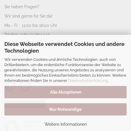
Sie haben Fragen?
Wir sind gerne für Sie da!
Mo - Fr : 11:00 bis 16:00 Uhr
Telefon: 0160/94824443
Diese Webseite verwendet Cookies und andere
E-Mail:
info@nice-deko.de
Technologien
Wir verwenden Cookies und ähnliche Technologien, auch von
*
Alle angegebenen Preise sind Gesamtpreise
Drittanbietern, um die ordentliche Funktionsweise der Website zu
zzgl.
Versandkosten
. Umsatzsteuerbefreit aufgrund
gewährleisten, die Nutzung unseres Angebotes zu analysieren und
Kleinunternehmerregelung.
Ihnen ein bestmögliches Einkaufserlebnis bieten zu können. Weitere
Informationen finden Sie in unserer
Datenschutzerklärung
.
Alle Akzeptieren
Vertrag widerrufen
Nur Notwendige
Webshop
by Gambio.de © 2026
SEHR GUT
(5 / 5)
Weitere Informationen
aus
13
Bewertungen bei: ebay.de, shopvote.de ⓘ
Informationen zur Echtheit der Bewertungen