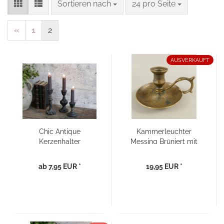
Sortieren nach
pro Seite
Sortieren nach
24 pro Seite
«
1
2
AUSVERKAUFT
Chic Antique
Kammerleuchter
Kerzenhalter
Messing Brüniert mit
Landhaus antik
Antik Finish
schwarz
ab 7,95 EUR *
19,95 EUR *