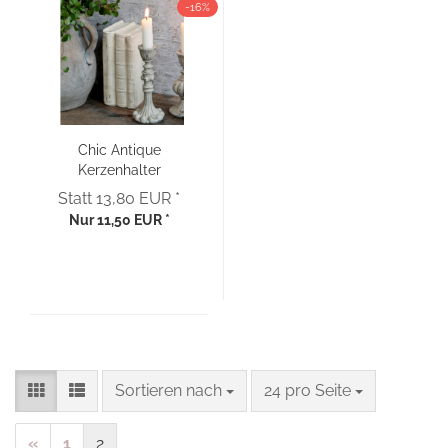
-16%
Chic Antique
Kerzenhalter
Landhaus antik grau
Statt 13,80 EUR *
Nur 11,50 EUR *
Sortieren nach
pro Seite
Sortieren nach
24 pro Seite
«
1
2