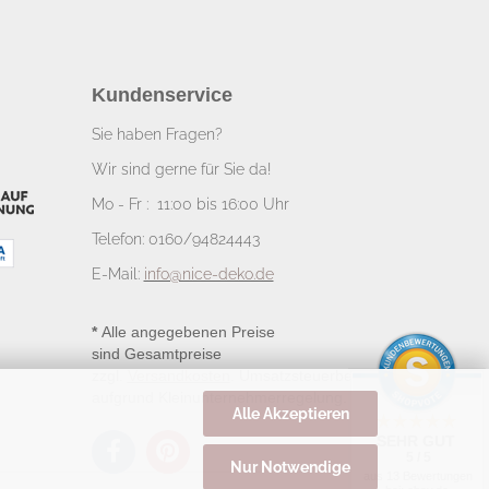
Kundenservice
Sie haben Fragen?
Wir sind gerne für Sie da!
Mo - Fr : 11:00 bis 16:00 Uhr
Telefon: 0160/94824443
E-Mail:
info@nice-deko.de
*
Alle angegebenen Preise
sind Gesamtpreise
zzgl.
Versandkosten
. Umsatzsteuerbefreit
aufgrund Kleinunternehmerregelung.
Alle Akzeptieren
SEHR GUT
5 / 5
Nur Notwendige
aus 13 Bewertungen