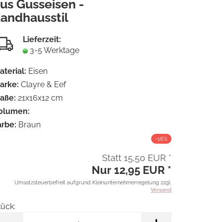
us Gusseisen -
Merkzet
andhausstil
Lieferzeit:
3-5 Werktage
aterial:
Eisen
arke:
Clayre & Eef
aße:
21x16x12 cm
olumen:
arbe:
Braun
-16%
Statt 15,50 EUR *
Nur 12,95 EUR *
Umsatzsteuerbefreit aufgrund Kleinunternehmerregelung zzgl.
Versand
tück:
tück