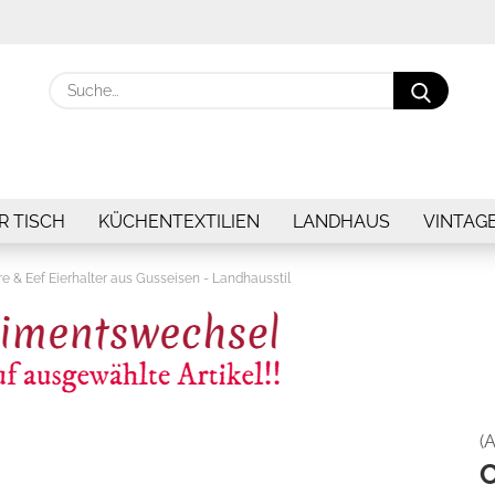
Suche.
R TISCH
KÜCHENTEXTILIEN
LANDHAUS
VINTAG
re & Eef Eierhalter aus Gusseisen - Landhausstil
(A
C