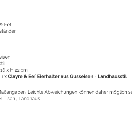
 & Eef
rständer
eisen
til
 16 x H 22 cm
 1 x
Clayre & Eef Eierhalter aus Gusseisen - Landhausstil
 Maßangaben. Leichte Abweichungen können daher möglich se
r Tisch , Landhaus