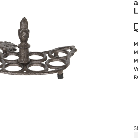
a
L
M
M
M
V
F
S
S