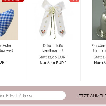
AUSVERKAUFT
-30%
er Huhn
Dekoschleife
Eierwärme
lau-weiß
Landhaus mit
Hahn mi
...
Stickerei ''Hahn''...
W
Statt 12,00 EUR *
Statt 2
UR *
Nur 8,40 EUR *
Nur 18