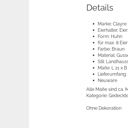
Details
Marke: Clayre
Eierhalter, Eie
Form: Huhn
für max. 8 Eier
Farbe: Braun
Material: Guss
Stil: Landhauss
Maße: L 21 x B
Lieferumfang:
Neuware
Alle Maße sind ca.
Kategorie: Gedeckte
Ohne Dekoration