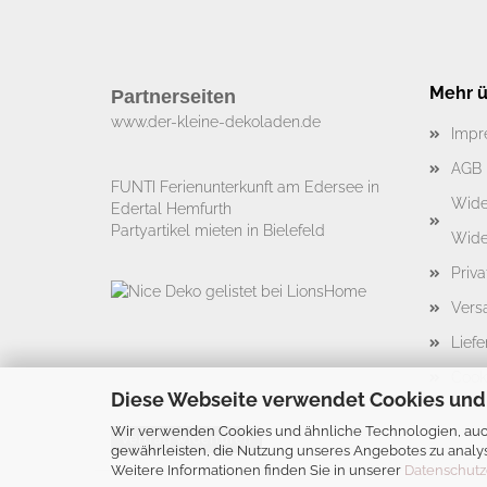
Mehr üb
Partnerseiten
www.der-kleine-dekoladen.de​
Impr
AGB
FUNTI Ferienunterkunft am Edersee in
Wide
Edertal Hemfurth
Partyartikel mieten in Bielefeld
Wide
Priv
Vers
Liefe
Cook
Diese Webseite verwendet Cookies und
Wir verwenden Cookies und ähnliche Technologien, auch
Vertrag widerrufen
gewährleisten, die Nutzung unseres Angebotes zu analys
Weitere Informationen finden Sie in unserer
Datenschutz