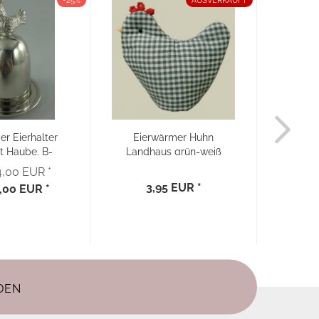
-25%
AUSVERKAUFT
r Eierhalter
Eierwärmer Huhn
C
t Haube, B-
Landhaus grün-weiß
Prove
are...
kariert...
L
4,00 EUR *
3,95 EUR *
4
,00 EUR *