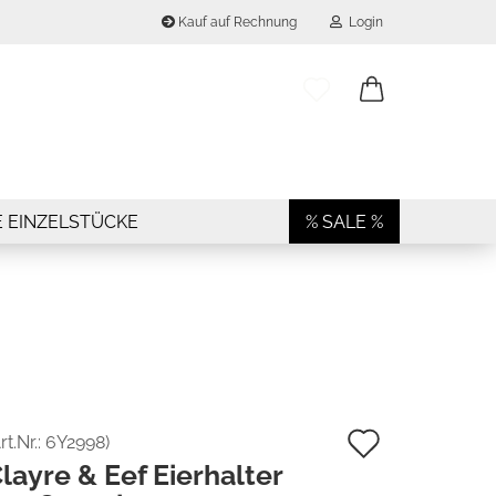
Kauf auf Rechnung
Login
..
E-Mail
Passwort
E EINZELSTÜCKE
% SALE %
Konto erstellen
Passwort vergessen?
Auf
rt.Nr.:
6Y2998
)
layre & Eef Eierhalter
den