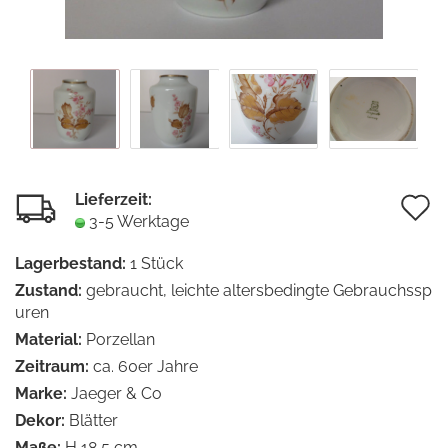
Lieferzeit:
A
3-5 Werktage
d
Lagerbestand:
1
Stück
M
Zustand:
gebraucht, leichte altersbedingte Gebrauchssp
uren
Material:
Porzellan
Zeitraum:
ca. 60er Jahre
Marke:
Jaeger & Co
Dekor:
Blätter
Maße:
H 18,5 cm