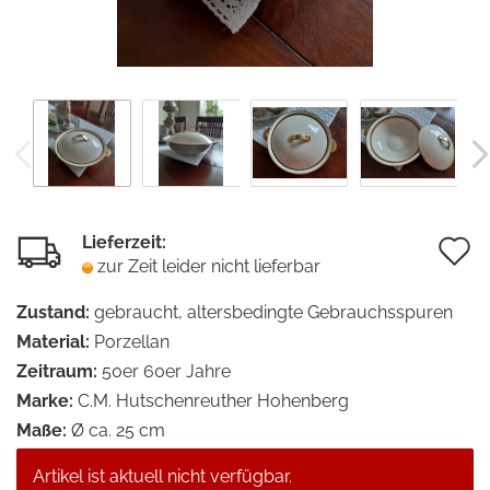
Lieferzeit:
A
zur Zeit leider nicht lieferbar
d
Zustand:
gebraucht, altersbedingte Gebrauchsspuren
M
Material:
Porzellan
Zeitraum:
50er 60er Jahre
Marke:
C.M. Hutschenreuther Hohenberg
Maße:
Ø ca. 25 cm
Artikel ist aktuell nicht verfügbar.