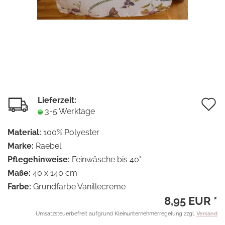
Lieferzeit:
A
3-5 Werktage
d
Material:
100% Polyester
M
Marke:
Raebel
Pflegehinweise:
Feinwäsche bis 40°
Maße:
40 x 140 cm
Farbe:
Grundfarbe Vanillecreme
8,95 EUR *
Umsatzsteuerbefreit aufgrund Kleinunternehmerregelung zzgl.
Versand