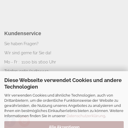
Kundenservice
Sie haben Fragen?
Wir sind gerne für Sie da!
Mo - Fr : 11:00 bis 16:00 Uhr
Telefon: 0160/94824443
Diese Webseite verwendet Cookies und andere
E-Mail:
info@nice-deko.de
Technologien
Wir verwenden Cookies und ähnliche Technologien, auch von
*
Alle angegebenen Preise sind Gesamtpreise
Drittanbietern, um die ordentliche Funktionsweise der Website zu
zzgl.
Versandkosten
. Umsatzsteuerbefreit aufgrund
gewährleisten, die Nutzung unseres Angebotes zu analysieren und
Kleinunternehmerregelung.
Ihnen ein bestmögliches Einkaufserlebnis bieten zu können. Weitere
Informationen finden Sie in unserer
Datenschutzerklärung
.
Alle Akzeptieren