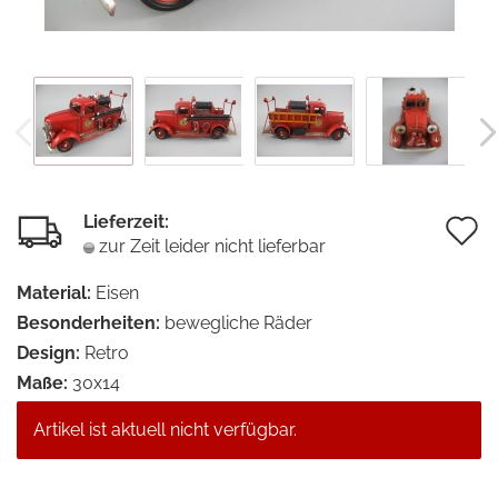
Lieferzeit:
A
zur Zeit leider nicht lieferbar
d
Material:
Eisen
M
Besonderheiten:
bewegliche Räder
Design:
Retro
Maße:
30x14
Artikel ist aktuell nicht verfügbar.