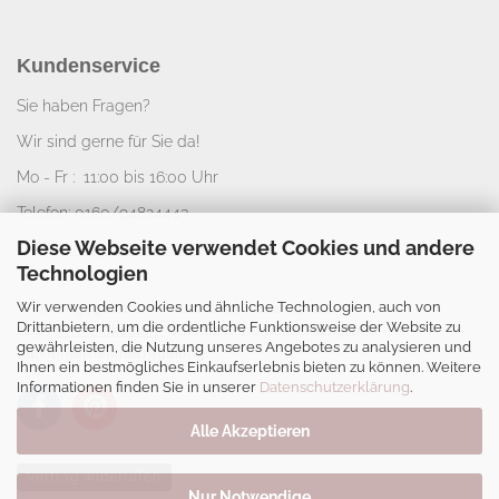
Kundenservice
Sie haben Fragen?
Wir sind gerne für Sie da!
Mo - Fr : 11:00 bis 16:00 Uhr
Telefon: 0160/94824443
Diese Webseite verwendet Cookies und andere
E-Mail:
info@nice-deko.de
Technologien
Wir verwenden Cookies und ähnliche Technologien, auch von
*
Alle angegebenen Preise sind Gesamtpreise
Drittanbietern, um die ordentliche Funktionsweise der Website zu
zzgl.
Versandkosten
. Umsatzsteuerbefreit aufgrund
gewährleisten, die Nutzung unseres Angebotes zu analysieren und
Kleinunternehmerregelung.
Ihnen ein bestmögliches Einkaufserlebnis bieten zu können. Weitere
Informationen finden Sie in unserer
Datenschutzerklärung
.
Alle Akzeptieren
Vertrag widerrufen
Nur Notwendige