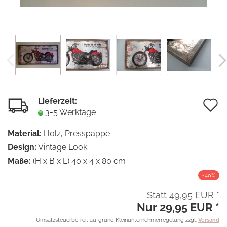
Lieferzeit:
A
3-5 Werktage
d
Material:
Holz, Presspappe
M
Design:
Vintage Look
Maße:
(H x B x L) 40 x 4 x 80 cm
-40%
Statt 49,95 EUR *
Nur 29,95 EUR *
Umsatzsteuerbefreit aufgrund Kleinunternehmerregelung zzgl.
Versand