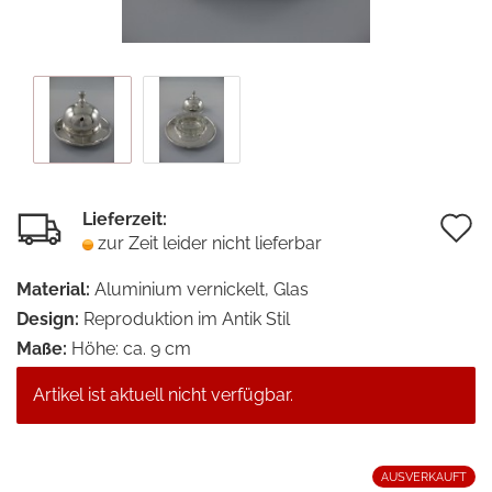
Lieferzeit:
A
zur Zeit leider nicht lieferbar
d
Material:
Aluminium vernickelt, Glas
M
Design:
Reproduktion im Antik Stil
Maße:
Höhe: ca. 9 cm
Artikel ist aktuell nicht verfügbar.
AUSVERKAUFT