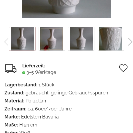
Lieferzeit:
A
3-5 Werktage
d
Lagerbestand:
1
Stück
M
Zustand:
gebraucht, geringe Gebrauchsspuren
Material:
Porzellan
Zeitraum:
ca. 60er/70er Jahre
Marke:
Edelstein Bavaria
Maße:
H 24 cm
Farbe:
Weiß