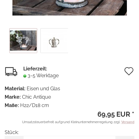
Lieferzeit:
A
3-5 Werktage
d
Material:
Eisen und Glas
M
Marke:
Chic Antique
Maße:
H22/D18 cm
69,95 EUR *
Umsatzsteuerbefreit aufgrund Kleinunternehmerregelung zzgl.
Versand
Stück:
Stück