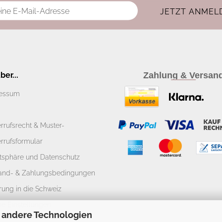
er...
Zahlung & Versan
essum
rrufsrecht & Muster-
rrufsformular
atsphäre und Datenschutz
and- & Zahlungsbedingungen
rung in die Schweiz
ie Einstellungen
 andere Technologien