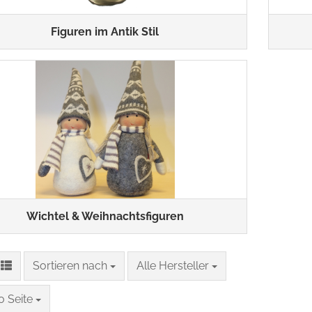
Figuren im Antik Stil
Wichtel & Weihnachtsfiguren
Sortieren nach
pro Seite
Sortieren nach
Alle Hersteller
eite
o Seite