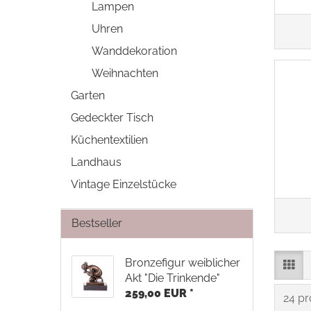
Lampen
Uhren
Wanddekoration
Weihnachten
Garten
Gedeckter Tisch
Küchentextilien
Landhaus
Vintage Einzelstücke
Bestseller
Bronzefigur weiblicher
Akt "Die Trinkende"
259,00 EUR *
pro S
24 pr