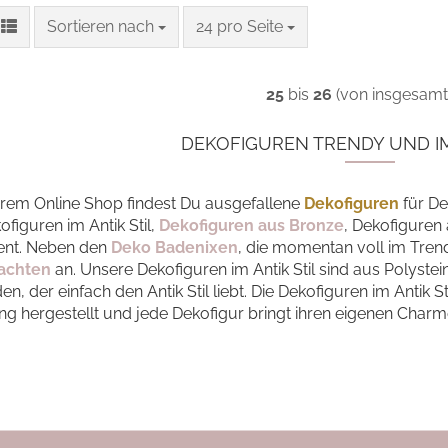
Sortieren nach
pro Seite
Sortieren nach
24 pro Seite
25
bis
26
(von insgesam
DEKOFIGUREN TRENDY UND IM
erem Online Shop findest Du ausgefallene
Dekofiguren
für De
ofiguren im Antik Stil,
Dekofiguren aus Bronze
, Dekofiguren
ent. Neben den
Deko Badenixen
, die momentan voll im Trend
achten
an. Unsere Dekofiguren im Antik Stil sind aus Polystei
n, der einfach den Antik Stil liebt. Die Dekofiguren im Antik S
ng hergestellt und jede Dekofigur bringt ihren eigenen Charm