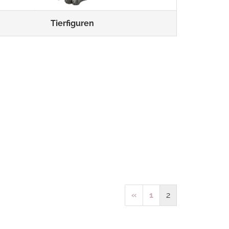
Tierfiguren
«
1
2