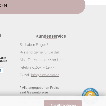
d
Kundenservice
Sie haben Fragen?
Wir sind gerne für Sie da!
Mo - Fr : 11:00 bis 16:00 Uhr
Telefon: 0160/94824443
E-Mail:
info@nice-deko.de
*
Alle angegebenen Preise
sind Gesamtpreise
zzgl.
Versandkosten
. Umsatzsteuerbefreit
aufgrund Kleinunternehmerregelung.
Alle Akzeptieren