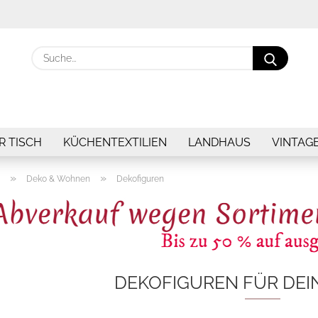
Suche.
R TISCH
KÜCHENTEXTILIEN
LANDHAUS
VINTAG
»
»
Deko & Wohnen
Dekofiguren
DEKOFIGUREN FÜR DEI