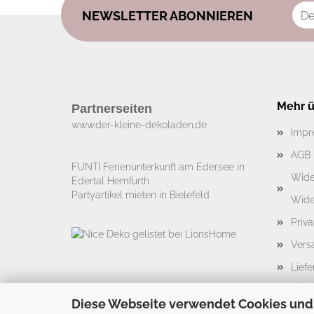
NEWSLETTER ABONNIEREN
Mehr üb
Partnerseiten
www.der-kleine-dekoladen.de​
Impr
AGB
FUNTI Ferienunterkunft am Edersee in
Wide
Edertal Hemfurth
Partyartikel mieten in Bielefeld
Wide
Priv
Vers
Liefe
Cook
Diese Webseite verwendet Cookies und