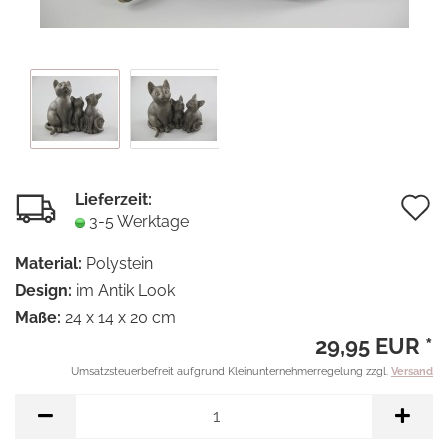
Lieferzeit:
A
3-5 Werktage
d
Material:
Polystein
M
Design:
im Antik Look
Maße:
24 x 14 x 20 cm
29,95 EUR *
Umsatzsteuerbefreit aufgrund Kleinunternehmerregelung zzgl.
Versand