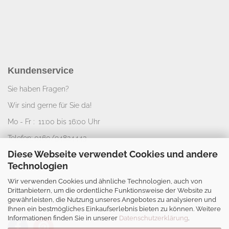
Kundenservice
Sie haben Fragen?
Wir sind gerne für Sie da!
Mo - Fr : 11:00 bis 16:00 Uhr
Telefon: 0160/94824443
Diese Webseite verwendet Cookies und andere
E-Mail:
info@nice-deko.de
Technologien
Wir verwenden Cookies und ähnliche Technologien, auch von
*
Alle angegebenen Preise sind Gesamtpreise
Drittanbietern, um die ordentliche Funktionsweise der Website zu
zzgl.
Versandkosten
. Umsatzsteuerbefreit aufgrund
gewährleisten, die Nutzung unseres Angebotes zu analysieren und
Kleinunternehmerregelung.
Ihnen ein bestmögliches Einkaufserlebnis bieten zu können. Weitere
Informationen finden Sie in unserer
Datenschutzerklärung
.