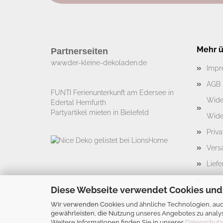
Mehr üb
Partnerseiten
www.der-kleine-dekoladen.de​
Impr
AGB
FUNTI Ferienunterkunft am Edersee in
Wide
Edertal Hemfurth
Partyartikel mieten in Bielefeld
Wide
Priv
Vers
Liefe
Cook
Diese Webseite verwendet Cookies und
Wir verwenden Cookies und ähnliche Technologien, auch
Vertrag widerrufen
gewährleisten, die Nutzung unseres Angebotes zu analys
Weitere Informationen finden Sie in unserer
Datenschutz