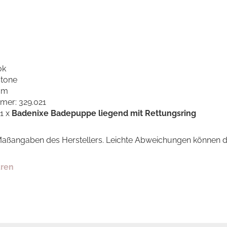
ok
stone
 cm
mer: 329.021
 1 x
Badenixe Badepuppe liegend mit Rettungsring
 Maßangaben des Herstellers. Leichte Abweichungen können d
uren