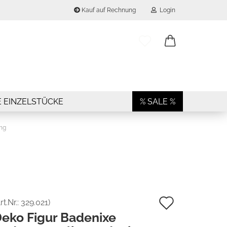
Kauf auf Rechnung
Login
..
E-Mail
Passwort
E EINZELSTÜCKE
% SALE %
ing
Konto erstellen
Passwort vergessen?
Auf
rt.Nr.:
329.021
)
eko Figur Badenixe
den