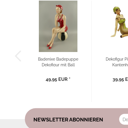
Badenixe Badepuppe
Dekofigur Pi
Dekofigur mit Ball
Kantenh
rot...
49,95 EUR *
39,95 
NEWSLETTER ABONNIEREN