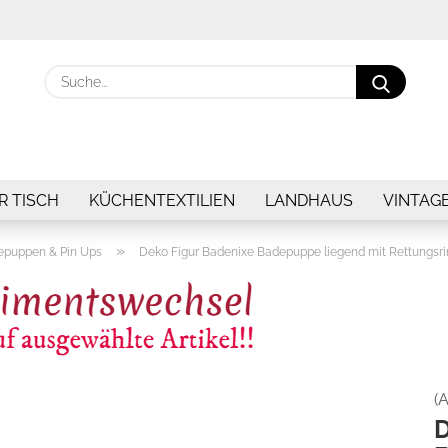
Suche.
R TISCH
KÜCHENTEXTILIEN
LANDHAUS
VINTAG
»
epuppen & Pin Ups
Deko Figur Badenixe Badepuppe liegend mit Rettungsr
(A
D