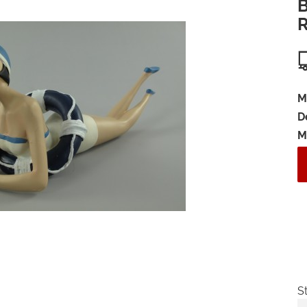
B
R
M
D
M
S