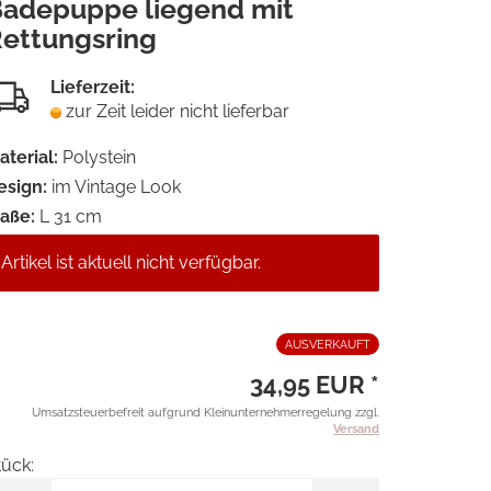
adepuppe liegend mit
Merkzet
ettungsring
Lieferzeit:
zur Zeit leider nicht lieferbar
aterial:
Polystein
esign:
im Vintage Look
aße:
L 31 cm
Artikel ist aktuell nicht verfügbar.
AUSVERKAUFT
34,95 EUR *
Umsatzsteuerbefreit aufgrund Kleinunternehmerregelung zzgl.
Versand
tück: