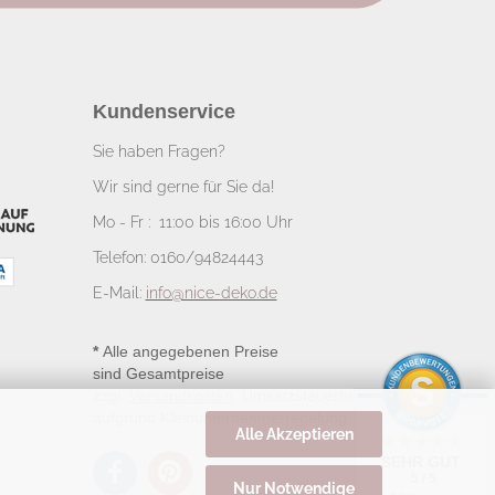
Kundenservice
Sie haben Fragen?
Wir sind gerne für Sie da!
Mo - Fr : 11:00 bis 16:00 Uhr
Telefon: 0160/94824443
E-Mail:
info@nice-deko.de
*
Alle angegebenen Preise
sind Gesamtpreise
zzgl.
Versandkosten
. Umsatzsteuerbefreit
aufgrund Kleinunternehmerregelung.
Alle Akzeptieren
SEHR GUT
5 / 5
Nur Notwendige