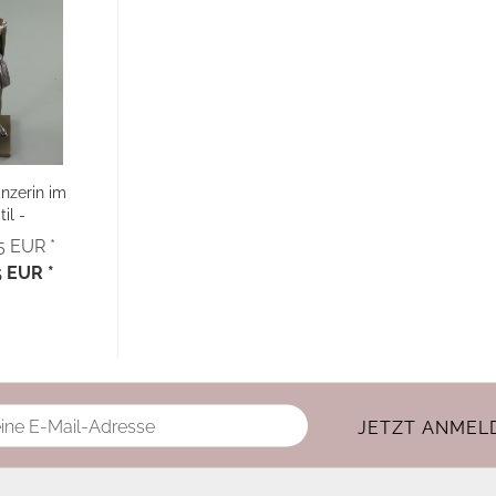
nzerin im
til -
ben...
95 EUR *
5 EUR *