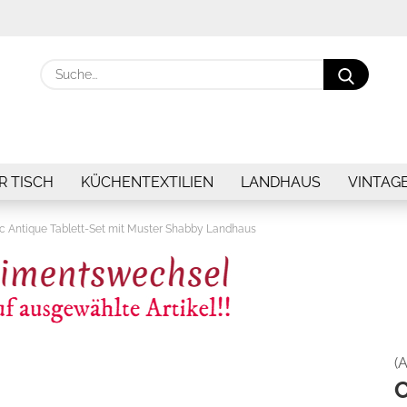
Suche.
R TISCH
KÜCHENTEXTILIEN
LANDHAUS
VINTAG
c Antique Tablett-Set mit Muster Shabby Landhaus
(A
C