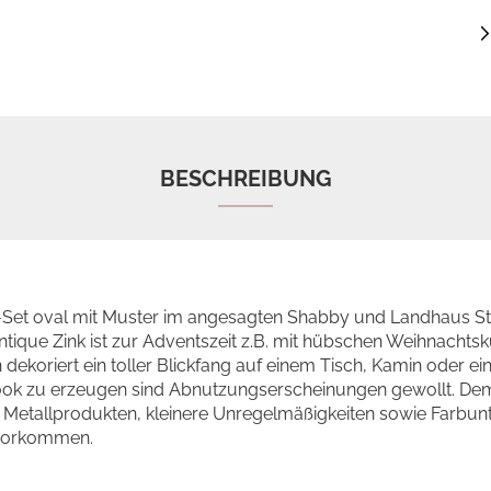
BESCHREIBUNG
-Set oval mit Muster im angesagten Shabby und Landhaus Sti
Antique Zink ist zur Adventszeit z.B. mit hübschen Weihnachts
 dekoriert ein toller Blickfang auf einem Tisch, Kamin oder
ook zu erzeugen sind Abnutzungserscheinungen gewollt. D
 Metallprodukten, kleinere Unregelmäßigkeiten sowie Farbun
 vorkommen.