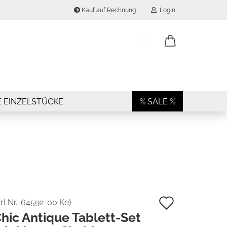
Kauf auf Rechnung
Login
..
E-Mail
Passwort
E EINZELSTÜCKE
% SALE %
Konto erstellen
Passwort vergessen?
Auf
rt.Nr.:
64592-00 Ke
)
hic Antique Tablett-Set
den