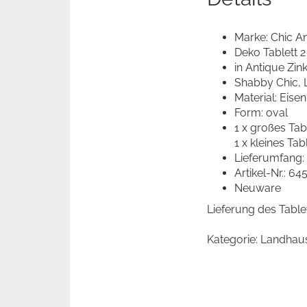
Marke: Chic A
Deko Tablett 2
in Antique Zin
Shabby Chic,
Material: Eisen
Form: oval
1 x großes Tab
1 x kleines Tab
Lieferumfang:
Artikel-Nr.: 6
Neuware
Lieferung des Table
Kategorie: Landhau