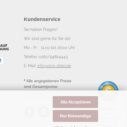
Kundenservice
Sie haben Fragen?
Wir sind gerne für Sie da!
Mo - Fr : 11:00 bis 16:00 Uhr
Telefon: 0160/94824443
E-Mail:
info@nice-deko.de
*
Alle angegebenen Preise
sind Gesamtpreise
zzgl.
Versandkosten
. Umsatzsteuerbefreit
aufgrund Kleinunternehmerregelung.
Alle Akzeptieren
SEHR GUT
5 / 5
Nur Notwendige
aus 13 Bewertungen
bei: ebay.de,
shopvote.de