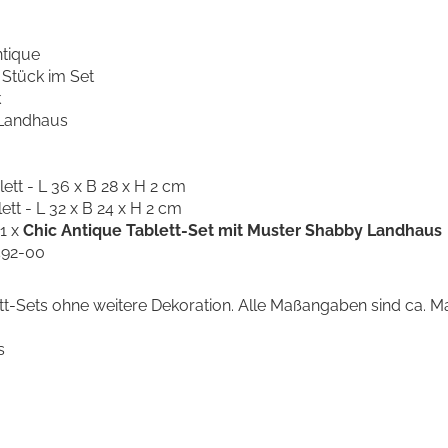
ntique
 Stück im Set
k
 Landhaus
lett - L 36 x B 28 x H 2 cm
lett - L 32 x B 24 x H 2 cm
 1 x
Chic Antique Tablett-Set mit Muster Shabby Landhaus
4592-00
tt-Sets ohne weitere Dekoration. Alle Maßangaben sind ca. M
s