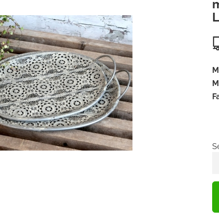
m
M
M
F
Se
S