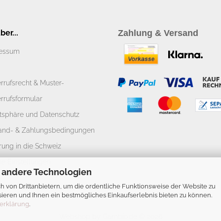
er...
Zahlung & Versand
essum
rrufsrecht & Muster-
rrufsformular
atsphäre und Datenschutz
and- & Zahlungsbedingungen
rung in die Schweiz
ie Einstellungen
 andere Technologien
 von Drittanbietern, um die ordentliche Funktionsweise der Website zu
ieren und Ihnen ein bestmögliches Einkaufserlebnis bieten zu können.
erklärung
.
Webshop
by Gambio.de © 2026