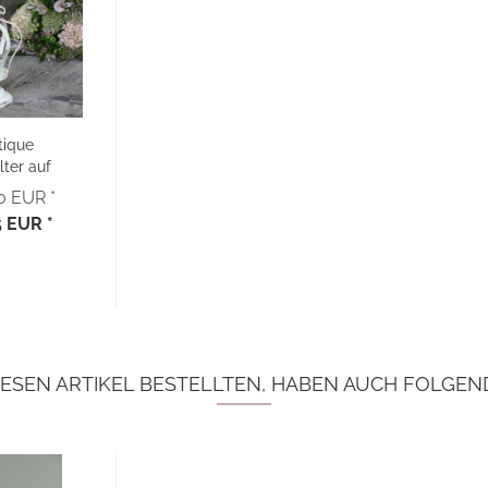
tique
lter auf
uß...
50 EUR *
5 EUR *
ESEN ARTIKEL BESTELLTEN, HABEN AUCH FOLGEND