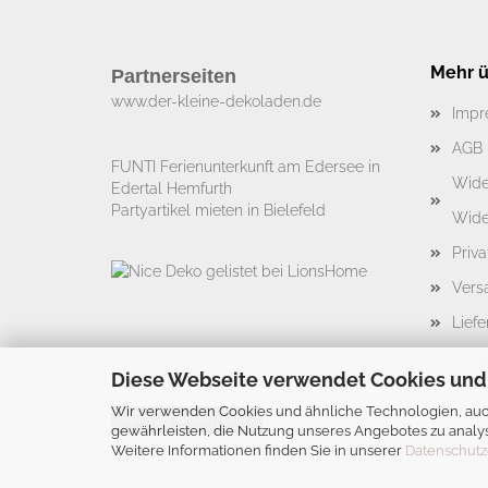
Mehr üb
Partnerseiten
www.der-kleine-dekoladen.de​
Impr
AGB
FUNTI Ferienunterkunft am Edersee in
Wide
Edertal Hemfurth
Partyartikel mieten in Bielefeld
Wide
Priv
Vers
Liefe
Cook
Diese Webseite verwendet Cookies und
Wir verwenden Cookies und ähnliche Technologien, auch
Vertrag widerrufen
gewährleisten, die Nutzung unseres Angebotes zu analys
Weitere Informationen finden Sie in unserer
Datenschutz