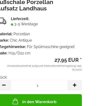
ußschale Porzellan
Merkzet
ufsatz Landhaus
Lieferzeit:
3-5 Werktage
aterial:
Porzellan
arke:
Chic Antique
flegehinweise:
Für Spülmaschine geeignet
aße:
H15/D22 cm
27,95 EUR *
Umsatzsteuerbefreit aufgrund Kleinunternehmerregelung zzgl.
Versand
tück:
tück
In den Warenkorb