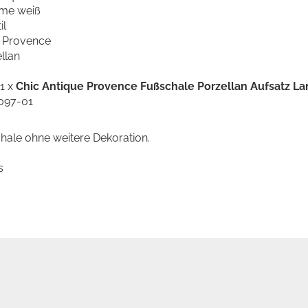
eme weiß
il
: Provence
ellan
 1 x
Chic Antique Provence Fußschale Porzellan Aufsatz La
3097-01
hale ohne weitere Dekoration.
s