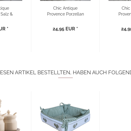
tique
Chic Antique
Chic
 Salz &
Provence Porzellan
Prove
Set...
Schüssel...
Porzellan
UR *
24,95 EUR *
24,9
ESEN ARTIKEL BESTELLTEN, HABEN AUCH FOLGEND