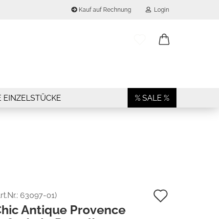
Kauf auf Rechnung
Login
..
E-Mail
Passwort
E EINZELSTÜCKE
% SALE %
Konto erstellen
Passwort vergessen?
Auf
rt.Nr.:
63097-01
)
hic Antique Provence
den