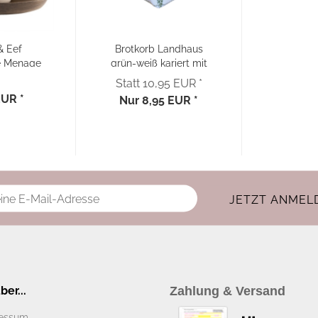
& Eef
Brotkorb Landhaus
e Menage
grün-weiß kariert mit
aus...
Stickerei...
Statt 10,95 EUR *
EUR *
Nur 8,95 EUR *
er...
Zahlung & Versand
essum