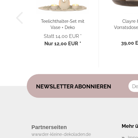
Teelichthalter-Set mit
Clayre 
Vase + Deko
Vorratsdos
Glassteinen...
Set Landh
Statt 14,00 EUR *
39,00 
Nur 12,00 EUR *
NEWSLETTER ABONNIEREN
Mehr üb
Partnerseiten
www.der-kleine-dekoladen.de​
Impr