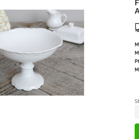
F
A
M
M
P
M
S
S