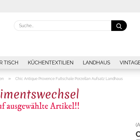
Suche.
R TISCH
KÜCHENTEXTILIEN
LANDHAUS
VINTAG
»
len
Chic Antique Provence Fußschale Porzellan Aufsatz Landhaus
(A
C