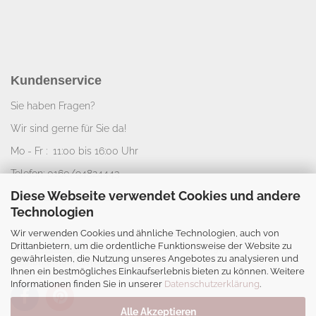
Kundenservice
Sie haben Fragen?
Wir sind gerne für Sie da!
Mo - Fr : 11:00 bis 16:00 Uhr
Telefon: 0160/94824443
Diese Webseite verwendet Cookies und andere
E-Mail:
info@nice-deko.de
Technologien
Wir verwenden Cookies und ähnliche Technologien, auch von
*
Alle angegebenen Preise sind Gesamtpreise
Drittanbietern, um die ordentliche Funktionsweise der Website zu
zzgl.
Versandkosten
. Umsatzsteuerbefreit aufgrund
gewährleisten, die Nutzung unseres Angebotes zu analysieren und
Kleinunternehmerregelung.
Ihnen ein bestmögliches Einkaufserlebnis bieten zu können. Weitere
Informationen finden Sie in unserer
Datenschutzerklärung
.
Alle Akzeptieren