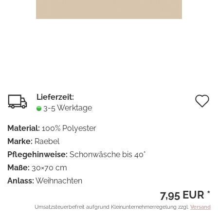
Lieferzeit:
A
3-5 Werktage
d
Material:
100% Polyester
M
Marke:
Raebel
Pflegehinweise:
Schonwäsche bis 40°
Maße:
30×70 cm
Anlass:
Weihnachten
7,95 EUR *
Umsatzsteuerbefreit aufgrund Kleinunternehmerregelung zzgl.
Versand